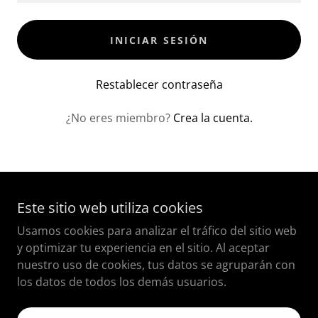
INICIAR SESIÓN
Restablecer contraseña
¿No eres miembro?
Crea la cuenta.
Este sitio web utiliza cookies
Usamos cookies para analizar el tráfico del sitio web
Copyright © 2026 Casino West - Todos los derechos
y optimizar tu experiencia en el sitio. Al aceptar
reservados.
nuestro uso de cookies, tus datos se agruparán con
los datos de todos los demás usuarios.
Política de privacidad
Términos y condiciones